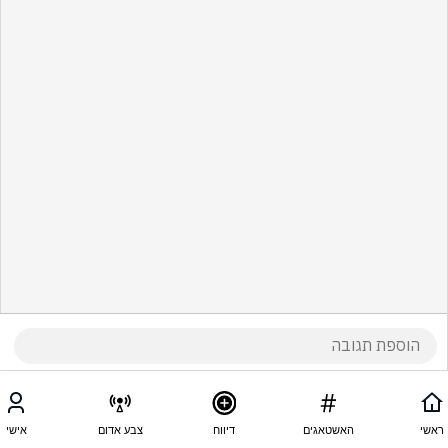
ראשי
האשטאגים
דיווח
צבע אדום
אישי