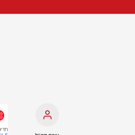
חדיר
# צ