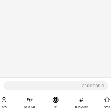
ראשי
האשטאגים
דיווח
צבע אדום
אישי