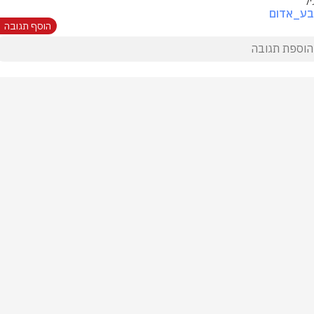
יל
בע_אדום
הוסף תגובה