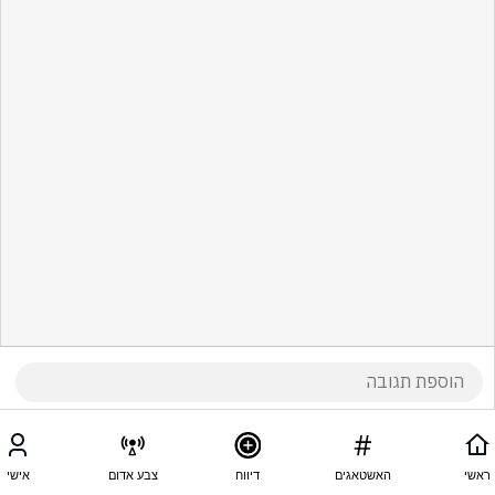
ראשי
האשטאגים
דיווח
צבע אדום
אישי