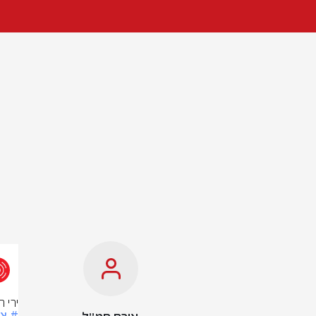
ירי 
# צ