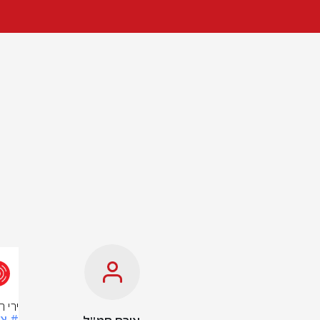
ירי 
# צ