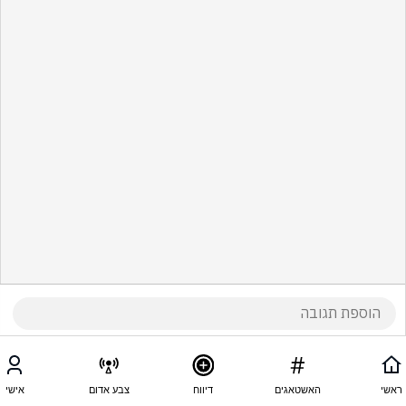
ראשי
האשטאגים
דיווח
צבע אדום
אישי