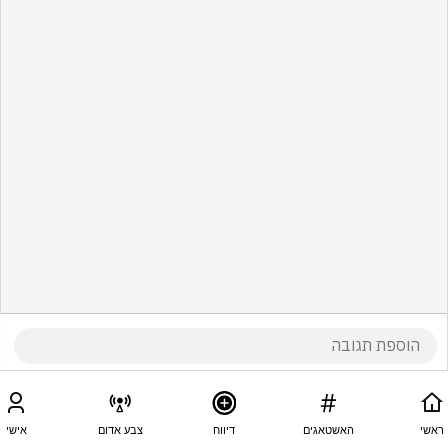
ראשי
האשטאגים
דיווח
צבע אדום
אישי