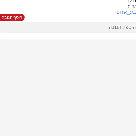
רות
בע_אדום
הוסף תגובה