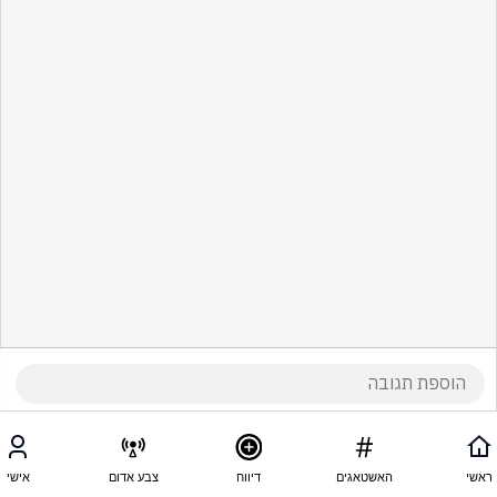
ראשי
האשטאגים
דיווח
צבע אדום
אישי