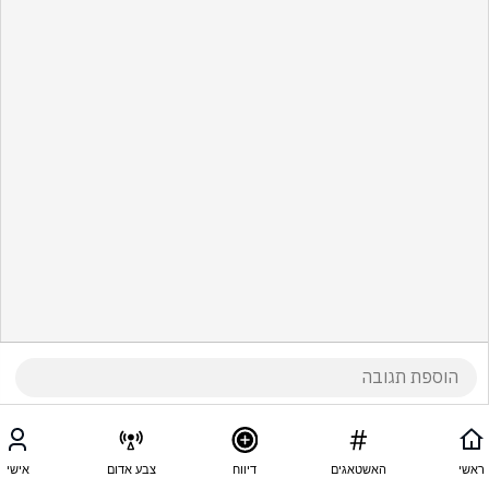
ראשי
האשטאגים
דיווח
צבע אדום
אישי