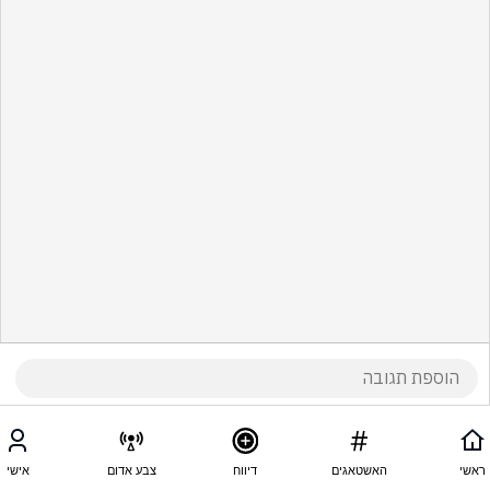
ראשי
האשטאגים
דיווח
צבע אדום
אישי