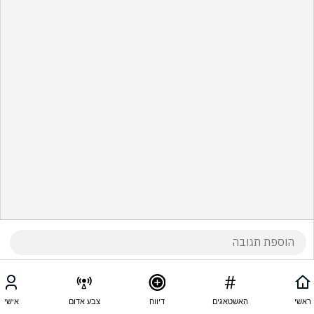
ראשי
האשטאגים
דיווח
צבע אדום
אישי