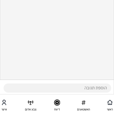
ראשי
האשטאגים
דיווח
צבע אדום
אישי