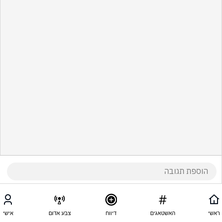
ראשי
האשטאגים
דיווח
צבע אדום
אישי