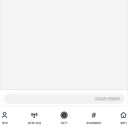
ראשי
האשטאגים
דיווח
צבע אדום
אישי