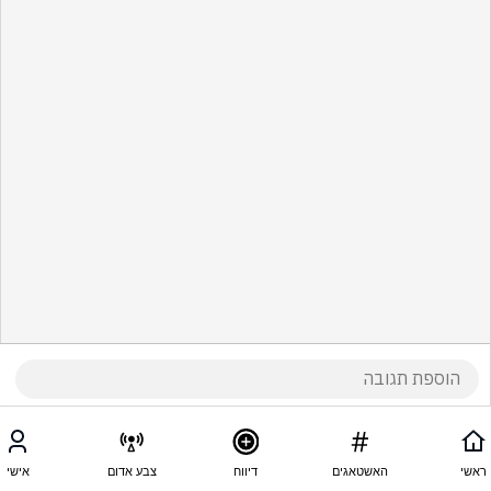
ראשי
האשטאגים
דיווח
צבע אדום
אישי