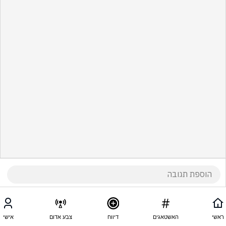
ראשי
האשטאגים
דיווח
צבע אדום
אישי