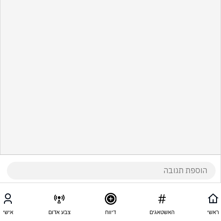
ראשי
האשטאגים
דיווח
צבע אדום
אישי