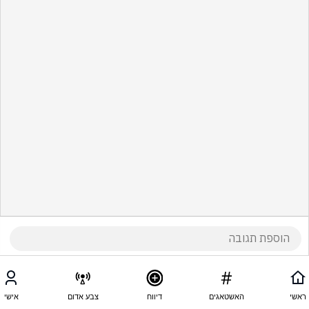
ראשי
האשטאגים
דיווח
צבע אדום
אישי