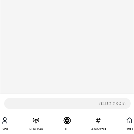
ראשי
האשטאגים
דיווח
צבע אדום
אישי