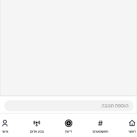
ראשי
האשטאגים
דיווח
צבע אדום
אישי