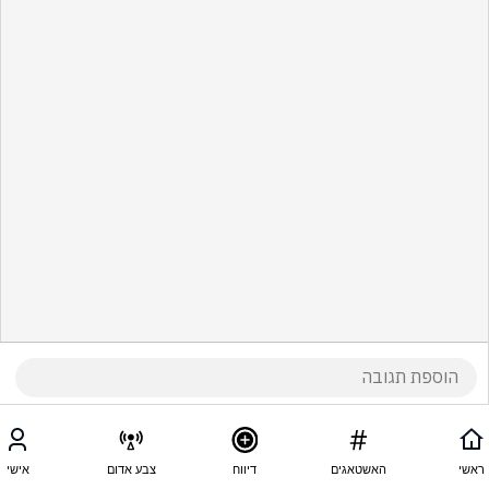
ראשי
האשטאגים
דיווח
צבע אדום
אישי