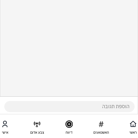
ראשי
האשטאגים
דיווח
צבע אדום
אישי