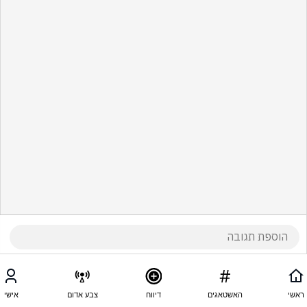
ראשי
האשטאגים
דיווח
צבע אדום
אישי