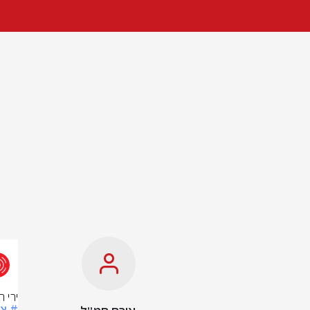
ירי 
# צ