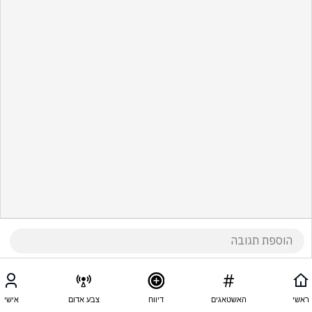
ראשי
האשטאגים
דיווח
צבע אדום
אישי