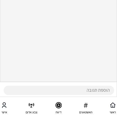
ראשי
האשטאגים
דיווח
צבע אדום
אישי