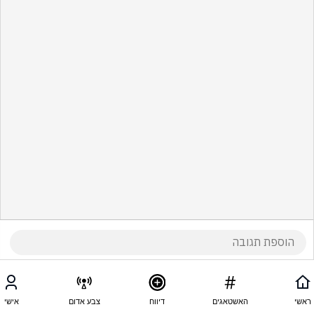
ראשי
האשטאגים
דיווח
צבע אדום
אישי