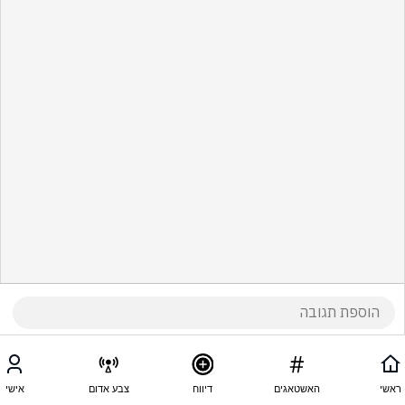
ראשי
האשטאגים
דיווח
צבע אדום
אישי