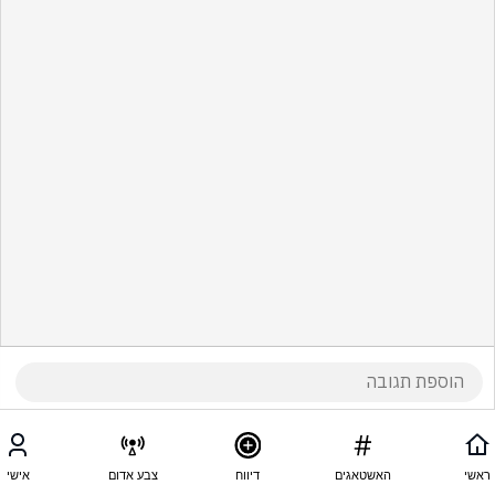
ראשי
האשטאגים
דיווח
צבע אדום
אישי