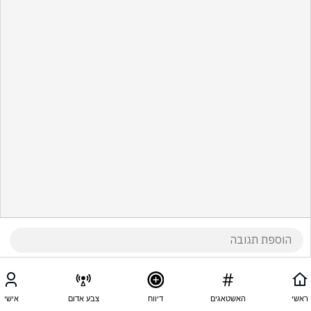
ראשי
האשטאגים
דיווח
צבע אדום
אישי