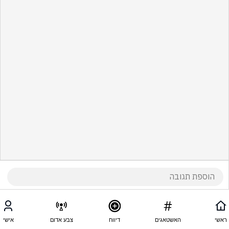
ראשי
האשטאגים
דיווח
צבע אדום
אישי