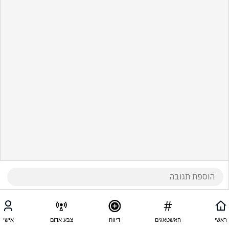
ראשי
האשטאגים
דיווח
צבע אדום
אישי