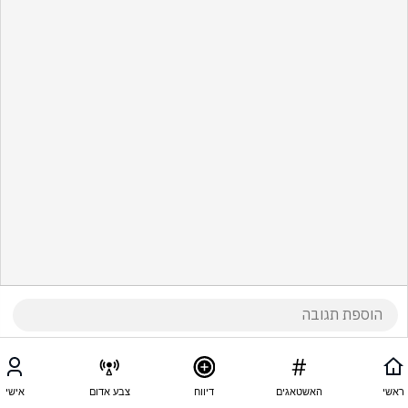
ראשי
האשטאגים
דיווח
צבע אדום
אישי