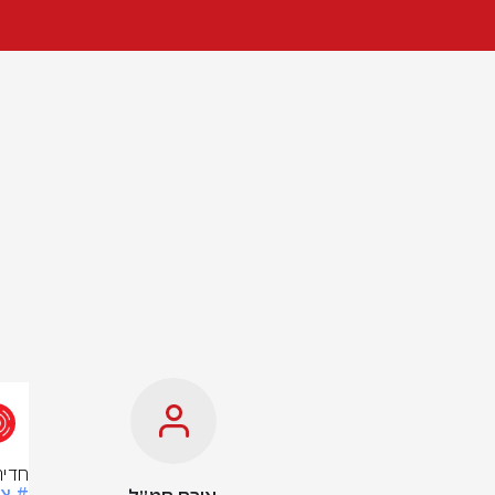
חדירת
# צ