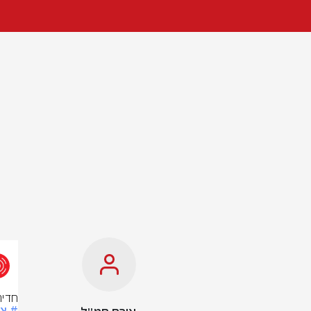
חדיר
# צ