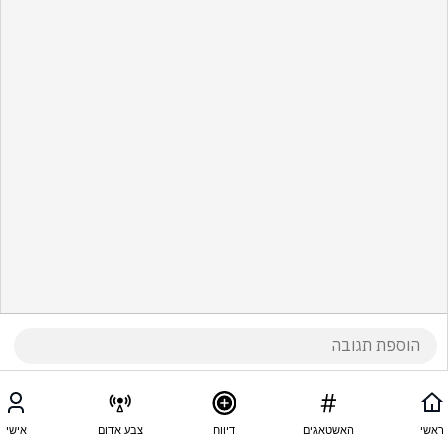
ראשי
האשטאגים
דיווח
צבע אדום
אישי