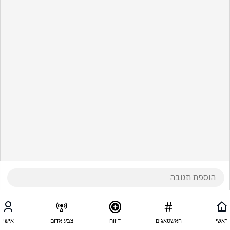
ראשי
האשטאגים
דיווח
צבע אדום
אישי