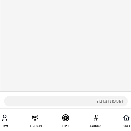
ראשי
האשטאגים
דיווח
צבע אדום
אישי