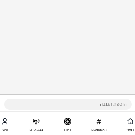
ראשי
האשטאגים
דיווח
צבע אדום
אישי