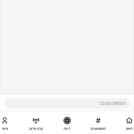
ראשי
האשטאגים
דיווח
צבע אדום
אישי