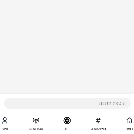
ראשי
האשטאגים
דיווח
צבע אדום
אישי