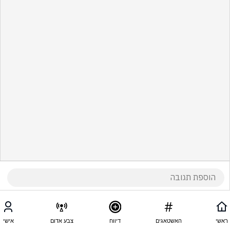
ראשי
האשטאגים
דיווח
צבע אדום
אישי