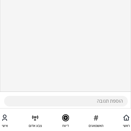
ראשי
האשטאגים
דיווח
צבע אדום
אישי