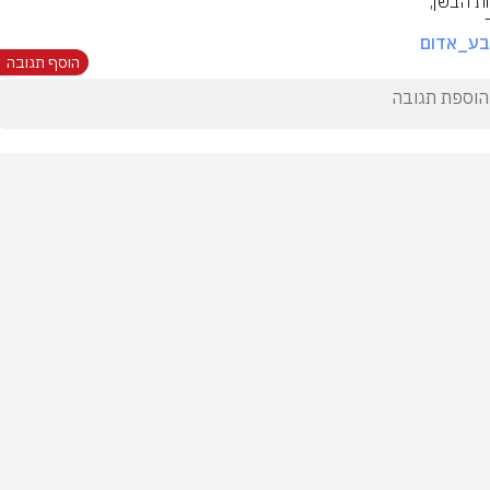
בע_אדום
הוסף תגובה