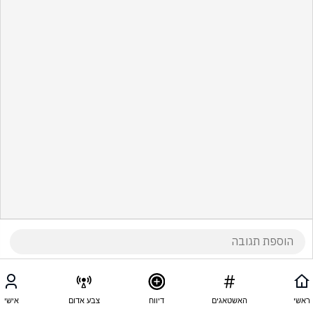
ראשי
האשטאגים
דיווח
צבע אדום
אישי