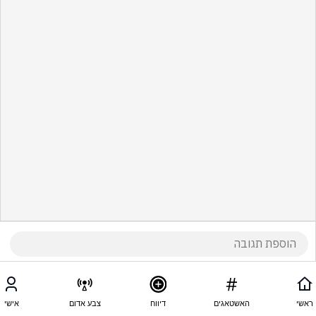
ראשי
האשטאגים
דיווח
צבע אדום
אישי