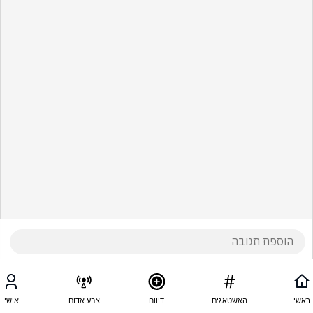
ראשי
האשטאגים
דיווח
צבע אדום
אישי